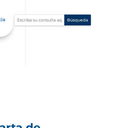
cia
arta de