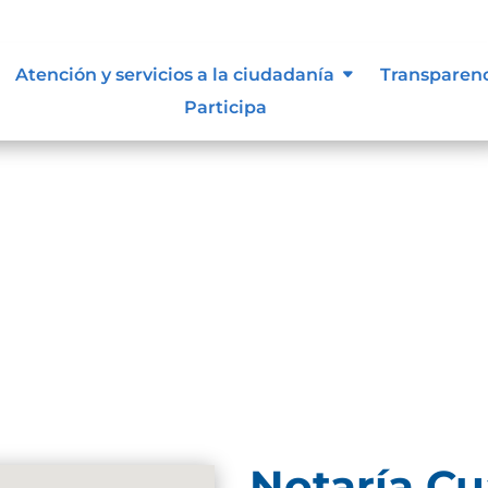
resultados
Atención y servicios a la ciudadanía
Transparen
Participa
se. Trate de perfeccionar su búsqueda o utilice la
Notaría Cu