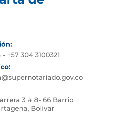
ión:
 - +57 304 3100321
ico:
a@supernotariado.gov.co
rrera 3 # 8- 66 Barrio
rtagena, Bolivar