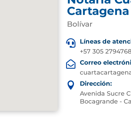
Cartagena
Bolívar
Líneas de atenc

+57 305 2794768
Correo electrón

cuartacartagen
Dirección:

Avenida Sucre Ca
Bocagrande - Ca