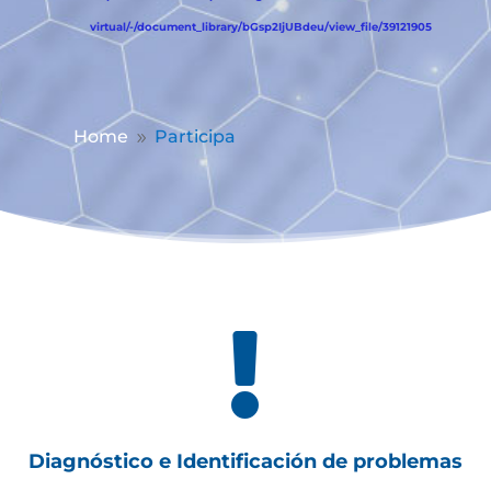
virtual/-/document_library/bGsp2IjUBdeu/view_file/39121905
Home
Participa
9

Diagnóstico e Identificación de problemas