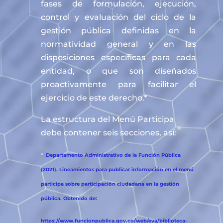
fases de formulación, ejecución,
control y evaluación del ciclo de la
gestión pública definidas en la
normatividad general y en las
disposiciones específicas para cada
entidad, o que son diseñados
proactivamente para facilitar el
ejercicio de este derecho.*
La estructura del Menú Participa
debe contener seis secciones, así:
*
Departamento Administrativo de la Función Pública
(2021). Lineamientos para publicar información en el menú
participa sobre participación ciudadana en la gestión
pública. Obtenido de:
https://www.funcionpublica.gov.co/web/eva/biblioteca-