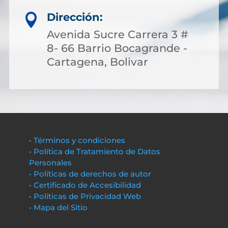
Dirección:

Avenida Sucre Carrera 3 #
8- 66 Barrio Bocagrande -
Cartagena, Bolivar
• Términos y condiciones
• Política de Tratamiento de Datos
Personales
• Políticas de derechos de autor
• Certificado de Accesibilidad
• Políticas de Privacidad Web
• Mapa del Sitio