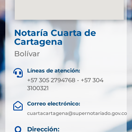
Notaría Cuarta de
Cartagena
Bolívar
Líneas de atención:

+57 305 2794768 - +57 304
3100321
Correo electrónico:

cuartacartagena@supernotariado.gov.co
Dirección:
