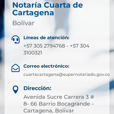
Notaría Cuarta de
Cartagena
Bolívar
Líneas de atención:

+57 305 2794768 - +57 304
3100321
Correo electrónico:

cuartacartagena@supernotariado.gov.co
Dirección:

Avenida Sucre Carrera 3 #
8- 66 Barrio Bocagrande -
Cartagena, Bolivar