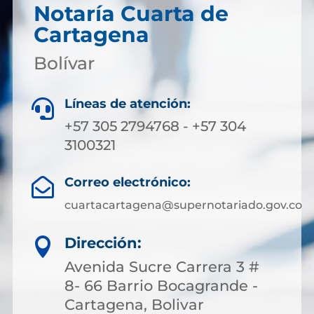
Notaría Cuarta de
Cartagena
Bolívar
Líneas de atención:

+57 305 2794768 - +57 304
3100321
Correo electrónico:

cuartacartagena@supernotariado.gov.co
Dirección:

Avenida Sucre Carrera 3 #
8- 66 Barrio Bocagrande -
Cartagena, Bolivar