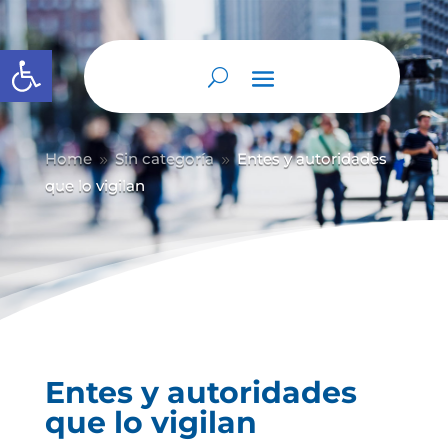
Abrir barra de herramientas
Home
Sin categoría
Entes y autoridades
9
9
que lo vigilan
Entes y autoridades
que lo vigilan