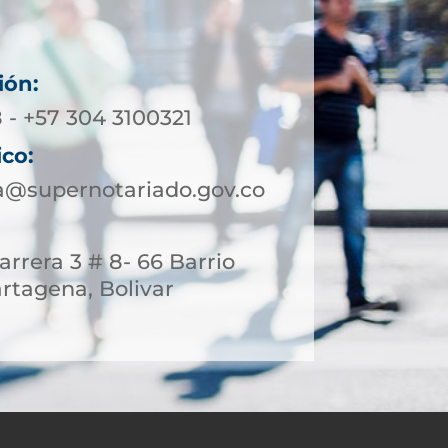
ión:
 - +57 304 3100321
ico:
a@supernotariado.gov.co
rrera 3 # 8- 66 Barrio
rtagena, Bolivar