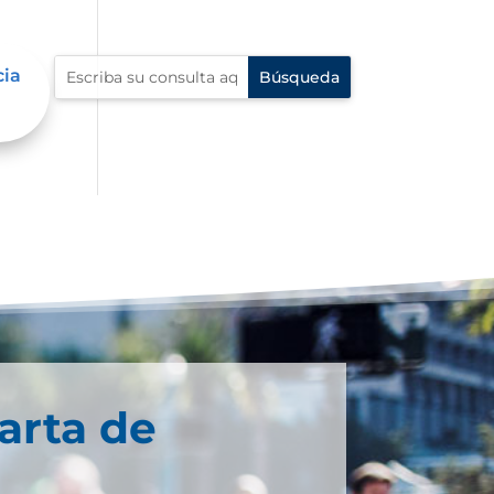
cia
arta de