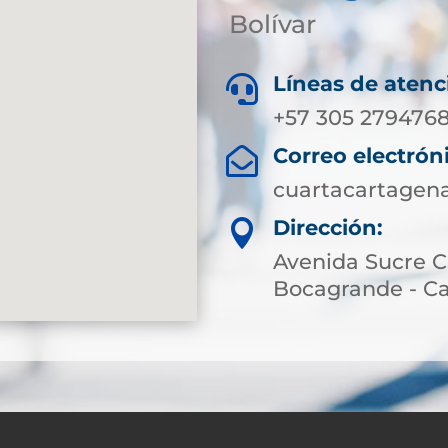
Bolívar
Líneas de atenc

+57 305 2794768
Correo electrón

cuartacartagen
Dirección:

Avenida Sucre Ca
Bocagrande - Ca