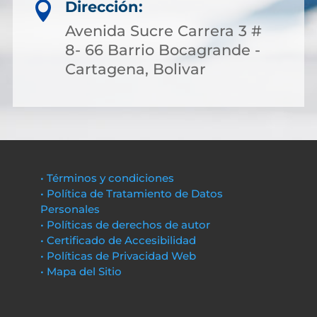
Dirección:

Avenida Sucre Carrera 3 #
8- 66 Barrio Bocagrande -
Cartagena, Bolivar
• Términos y condiciones
• Política de Tratamiento de Datos
Personales
• Políticas de derechos de autor
• Certificado de Accesibilidad
• Políticas de Privacidad Web
• Mapa del Sitio