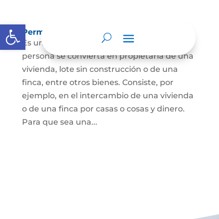
Abrir barra de herramientas
Permuta de Inmuebles
Es uno de los contratos para que una
persona se convierta en propietaria de una
vivienda, lote sin construcción o de una
finca, entre otros bienes. Consiste, por
ejemplo, en el intercambio de una vivienda
o de una finca por casas o cosas y dinero.
Para que sea una...