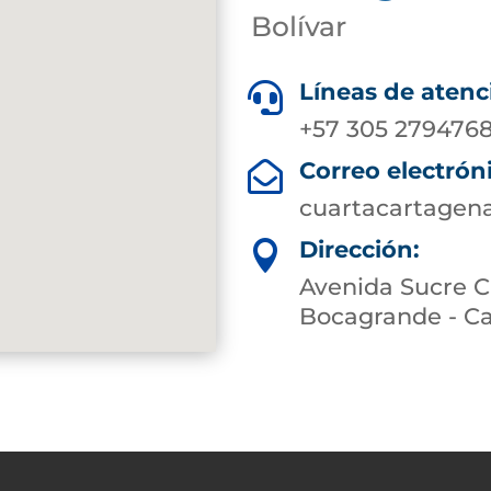
Bolívar
Líneas de atenc

+57 305 2794768
Correo electrón

cuartacartagen
Dirección:

Avenida Sucre Ca
Bocagrande - Ca