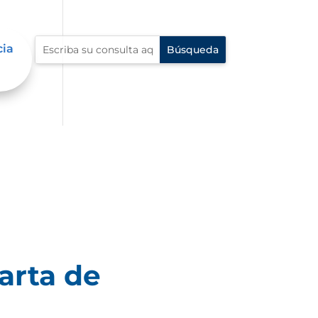
cia
arta de