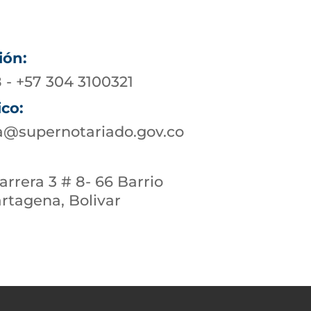
ión:
 - +57 304 3100321
ico:
a@supernotariado.gov.co
rrera 3 # 8- 66 Barrio
rtagena, Bolivar