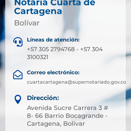
Notaría Cuarta de
Cartagena
Bolívar
Líneas de atención:

+57 305 2794768 - +57 304
3100321
Correo electrónico:

cuartacartagena@supernotariado.gov.co
Dirección:

Avenida Sucre Carrera 3 #
8- 66 Barrio Bocagrande -
Cartagena, Bolivar